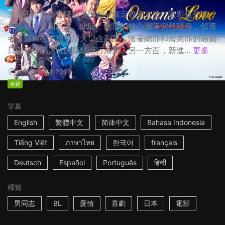
天空不動產魯蛇職員春田創一情定牧凌太後，隨即被外派，
一年後才重回日本。此時，總部的核心團隊突然現身，領導
者更宣佈在主導一項大型企劃案，隨著總部和營業部的隔閡
日深，春田與牧的距離漸行漸遠。另一方面，新進...
更多
1h53m
日本
2019
免費
字幕
English
繁體中文
简体中文
Bahasa Indonesia
Tiếng Việt
ภาษาไทย
한국어
français
Deutsch
Español
Português
हिन्दी
標籤
男同志
BL
愛情
喜劇
日本
電影