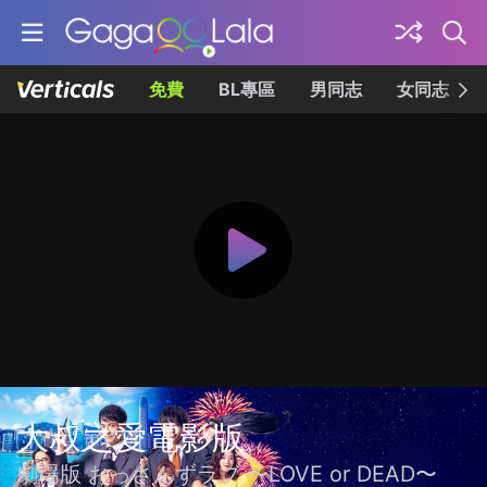
免費
BL專區
男同志
女同志
大叔之愛電影版
劇場版 おっさんずラブ 〜LOVE or DEAD〜