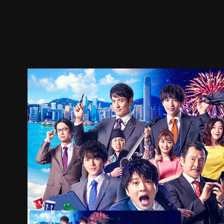
預告
劇照
推薦影片
劇情介紹