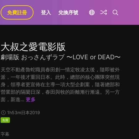
免費註冊
登入
兌換序號
大叔之愛電影版
劇場版 おっさんずラブ 〜LOVE or DEAD〜
天空不動產魯蛇職員春田創一情定牧凌太後，隨即被外
派，一年後才重回日本。此時，總部的核心團隊突然現
身，領導者更宣佈在主導一項大型企劃案，隨著總部和
營業部的隔閡日深，春田與牧的距離漸行漸遠。另一方
面，新進...
更多
1h53m
日本
2019
免費
字幕