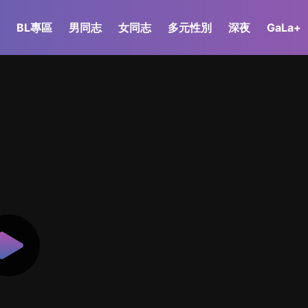
BL專區
男同志
女同志
多元性別
深夜
GaLa+