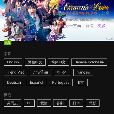
天空不動產魯蛇職員春田創一情定牧凌太後，隨即被外派，
一年後才重回日本。此時，總部的核心團隊突然現身，領導
者更宣佈在主導一項大型企劃案，隨著總部和營業部的隔閡
日深，春田與牧的距離漸行漸遠。另一方面，新進...
更多
1h53m
日本
2019
免費
字幕
English
繁體中文
简体中文
Bahasa Indonesia
Tiếng Việt
ภาษาไทย
한국어
français
Deutsch
Español
Português
हिन्दी
標籤
男同志
BL
愛情
喜劇
日本
電影