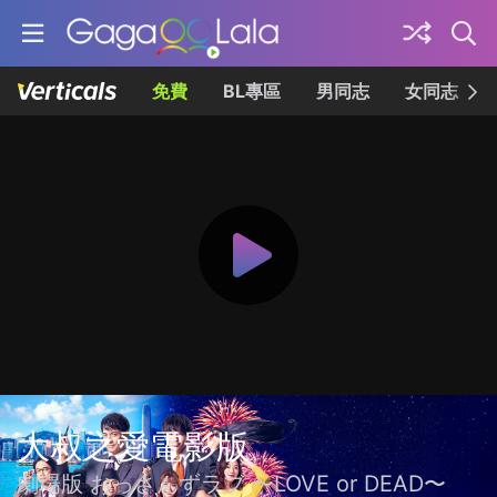
免費
BL專區
男同志
女同志
大叔之愛電影版
劇場版 おっさんずラブ 〜LOVE or DEAD〜