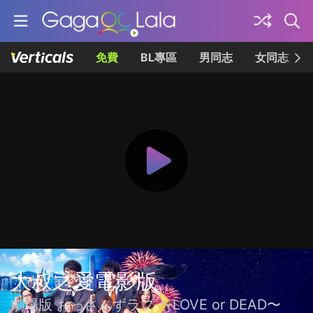
免費
BL專區
男同志
女同志
大叔之愛電影版
劇場版 おっさんずラブ 〜LOVE or DEAD〜