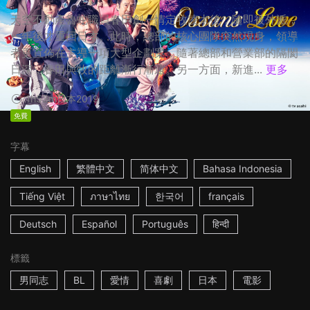
天空不動產魯蛇職員春田創一情定牧凌太後，隨即被外派，
一年後才重回日本。此時，總部的核心團隊突然現身，領導
者更宣佈在主導一項大型企劃案，隨著總部和營業部的隔閡
日深，春田與牧的距離漸行漸遠。另一方面，新進...
更多
1h53m
日本
2019
免費
字幕
English
繁體中文
简体中文
Bahasa Indonesia
Tiếng Việt
ภาษาไทย
한국어
français
Deutsch
Español
Português
हिन्दी
標籤
男同志
BL
愛情
喜劇
日本
電影