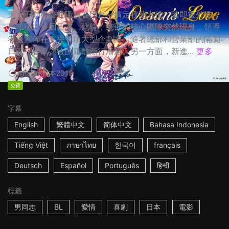
天空不動產魯蛇職員春田創一情定牧凌太後，隨即被外派，
一年後才重回日本。此時，總部的核心團隊突然現身，領導
者更宣佈在主導一項大型企劃案，隨著總部和營業部的隔閡
日深，春田與牧的距離漸行漸遠。另一方面，新進...
更多
1h53m
日本
2019
免費
字幕
English
繁體中文
简体中文
Bahasa Indonesia
Tiếng Việt
ภาษาไทย
한국어
français
Deutsch
Español
Português
हिन्दी
標籤
男同志
BL
愛情
喜劇
日本
電影