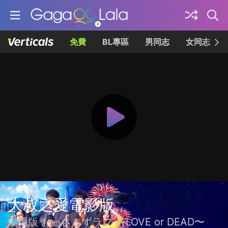
免費
BL專區
男同志
女同志
大叔之愛電影版
劇場版 おっさんずラブ 〜LOVE or DEAD〜