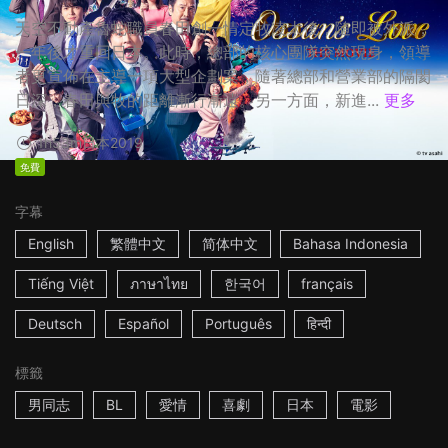
天空不動產魯蛇職員春田創一情定牧凌太後，隨即被外派，
一年後才重回日本。此時，總部的核心團隊突然現身，領導
者更宣佈在主導一項大型企劃案，隨著總部和營業部的隔閡
日深，春田與牧的距離漸行漸遠。另一方面，新進...
更多
1h53m
日本
2019
免費
字幕
English
繁體中文
简体中文
Bahasa Indonesia
Tiếng Việt
ภาษาไทย
한국어
français
Deutsch
Español
Português
हिन्दी
標籤
男同志
BL
愛情
喜劇
日本
電影