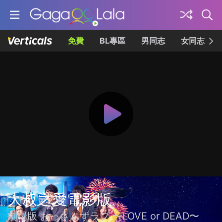
免費
BL專區
男同志
女同志
大叔之愛電影版
劇場版 おっさんずラブ 〜LOVE or DEAD〜