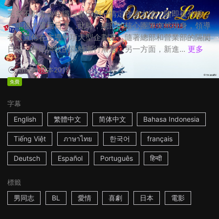
天空不動產魯蛇職員春田創一情定牧凌太後，隨即被外派，
一年後才重回日本。此時，總部的核心團隊突然現身，領導
者更宣佈在主導一項大型企劃案，隨著總部和營業部的隔閡
日深，春田與牧的距離漸行漸遠。另一方面，新進...
更多
1h53m
日本
2019
免費
字幕
English
繁體中文
简体中文
Bahasa Indonesia
Tiếng Việt
ภาษาไทย
한국어
français
Deutsch
Español
Português
हिन्दी
標籤
男同志
BL
愛情
喜劇
日本
電影