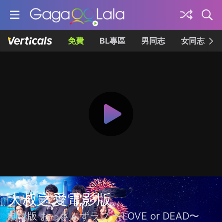
免費
BL專區
男同志
女同志
大叔之愛電影版
劇場版 おっさんずラブ 〜LOVE or DEAD〜