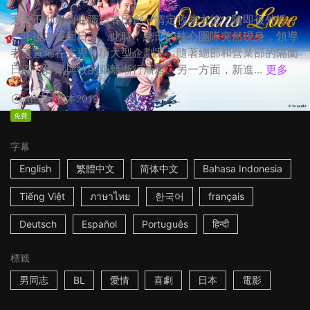
天空不動產魯蛇職員春田創一情定牧凌太後，隨即被外派，
一年後才重回日本。此時，總部的核心團隊突然現身，領導
者更宣佈在主導一項大型企劃案，隨著總部和營業部的隔閡
日深，春田與牧的距離漸行漸遠。另一方面，新進...
更多
1h53m
日本
2019
免費
字幕
English
繁體中文
简体中文
Bahasa Indonesia
Tiếng Việt
ภาษาไทย
한국어
français
Deutsch
Español
Português
हिन्दी
標籤
男同志
BL
愛情
喜劇
日本
電影