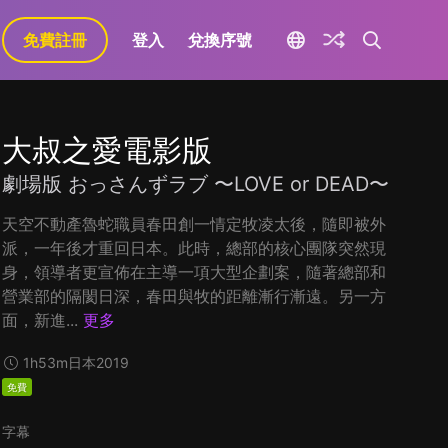
免費註冊
登入
兌換序號
大叔之愛電影版
劇場版 おっさんずラブ 〜LOVE or DEAD〜
天空不動產魯蛇職員春田創一情定牧凌太後，隨即被外
派，一年後才重回日本。此時，總部的核心團隊突然現
身，領導者更宣佈在主導一項大型企劃案，隨著總部和
營業部的隔閡日深，春田與牧的距離漸行漸遠。另一方
面，新進...
更多
1h53m
日本
2019
免費
字幕