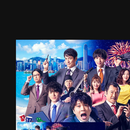
預告
劇照
推薦影片
劇情介紹