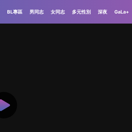
BL專區
男同志
女同志
多元性別
深夜
GaLa+