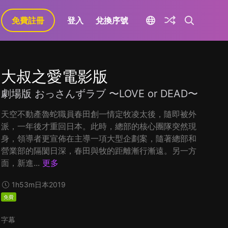
免費註冊
登入
兌換序號
大叔之愛電影版
劇場版 おっさんずラブ 〜LOVE or DEAD〜
天空不動產魯蛇職員春田創一情定牧凌太後，隨即被外
派，一年後才重回日本。此時，總部的核心團隊突然現
身，領導者更宣佈在主導一項大型企劃案，隨著總部和
營業部的隔閡日深，春田與牧的距離漸行漸遠。另一方
面，新進...
更多
1h53m
日本
2019
免費
字幕