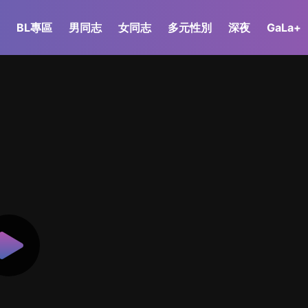
BL專區
男同志
女同志
多元性別
深夜
GaLa+