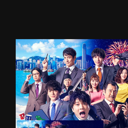
預告
劇照
推薦影片
劇情介紹