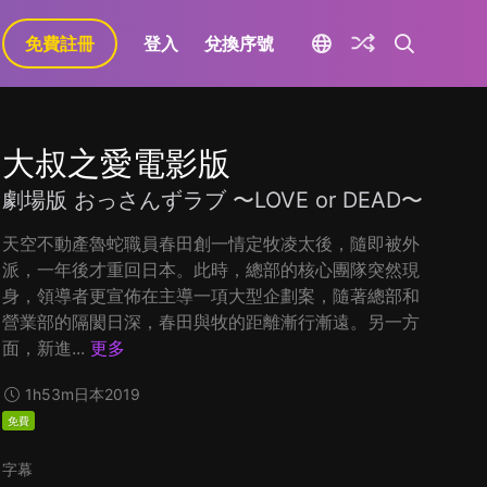
免費註冊
登入
兌換序號
大叔之愛電影版
劇場版 おっさんずラブ 〜LOVE or DEAD〜
天空不動產魯蛇職員春田創一情定牧凌太後，隨即被外
派，一年後才重回日本。此時，總部的核心團隊突然現
身，領導者更宣佈在主導一項大型企劃案，隨著總部和
營業部的隔閡日深，春田與牧的距離漸行漸遠。另一方
面，新進...
更多
1h53m
日本
2019
免費
字幕