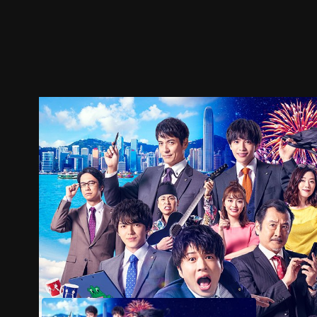
預告
劇照
推薦影片
劇情介紹