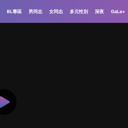
BL專區
男同志
女同志
多元性別
深夜
GaLa+