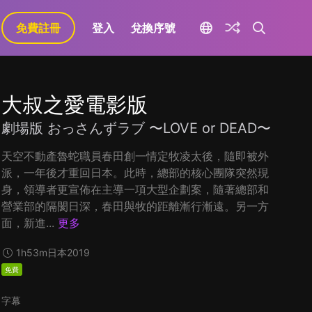
免費註冊
登入
兌換序號
大叔之愛電影版
劇場版 おっさんずラブ 〜LOVE or DEAD〜
天空不動產魯蛇職員春田創一情定牧凌太後，隨即被外
派，一年後才重回日本。此時，總部的核心團隊突然現
身，領導者更宣佈在主導一項大型企劃案，隨著總部和
營業部的隔閡日深，春田與牧的距離漸行漸遠。另一方
面，新進...
更多
1h53m
日本
2019
免費
字幕