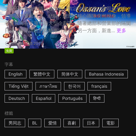
天空不動產魯蛇職員春田創一情定牧凌太後，隨即被外派，
一年後才重回日本。此時，總部的核心團隊突然現身，領導
者更宣佈在主導一項大型企劃案，隨著總部和營業部的隔閡
日深，春田與牧的距離漸行漸遠。另一方面，新進...
更多
1h53m
日本
2019
免費
字幕
English
繁體中文
简体中文
Bahasa Indonesia
Tiếng Việt
ภาษาไทย
한국어
français
Deutsch
Español
Português
हिन्दी
標籤
男同志
BL
愛情
喜劇
日本
電影