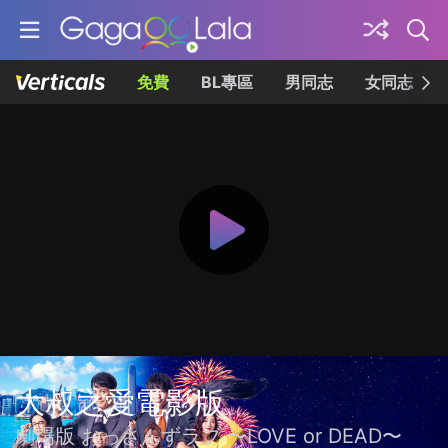
免費
BL專區
男同志
女同志
大叔之愛電影版
劇場版 おっさんずラブ 〜LOVE or DEAD〜