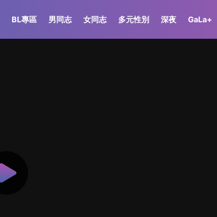
BL專區
男同志
女同志
多元性別
深夜
GaLa+