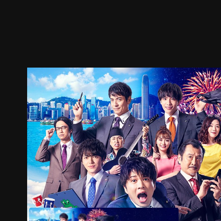
預告
劇照
推薦影片
劇情介紹