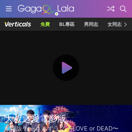
免費
BL專區
男同志
女同志
大叔之愛電影版
劇場版 おっさんずラブ 〜LOVE or DEAD〜