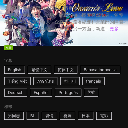
天空不動產魯蛇職員春田創一情定牧凌太後，隨即被外派，
一年後才重回日本。此時，總部的核心團隊突然現身，領導
者更宣佈在主導一項大型企劃案，隨著總部和營業部的隔閡
日深，春田與牧的距離漸行漸遠。另一方面，新進...
更多
1h53m
日本
2019
免費
字幕
English
繁體中文
简体中文
Bahasa Indonesia
Tiếng Việt
ภาษาไทย
한국어
français
Deutsch
Español
Português
हिन्दी
標籤
男同志
BL
愛情
喜劇
日本
電影