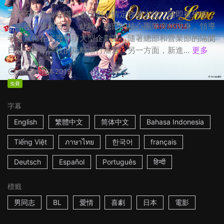
天空不動產魯蛇職員春田創一情定牧凌太後，隨即被外派，
一年後才重回日本。此時，總部的核心團隊突然現身，領導
者更宣佈在主導一項大型企劃案，隨著總部和營業部的隔閡
日深，春田與牧的距離漸行漸遠。另一方面，新進...
更多
1h53m
日本
2019
免費
字幕
English
繁體中文
简体中文
Bahasa Indonesia
Tiếng Việt
ภาษาไทย
한국어
français
Deutsch
Español
Português
हिन्दी
標籤
男同志
BL
愛情
喜劇
日本
電影