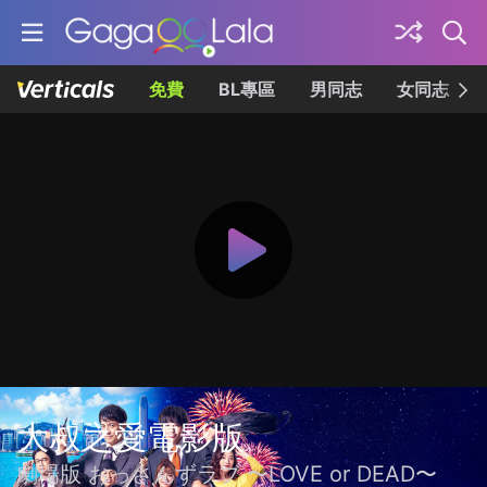
免費
BL專區
男同志
女同志
大叔之愛電影版
劇場版 おっさんずラブ 〜LOVE or DEAD〜