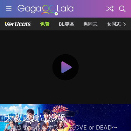
免費
BL專區
男同志
女同志
大叔之愛電影版
劇場版 おっさんずラブ 〜LOVE or DEAD〜