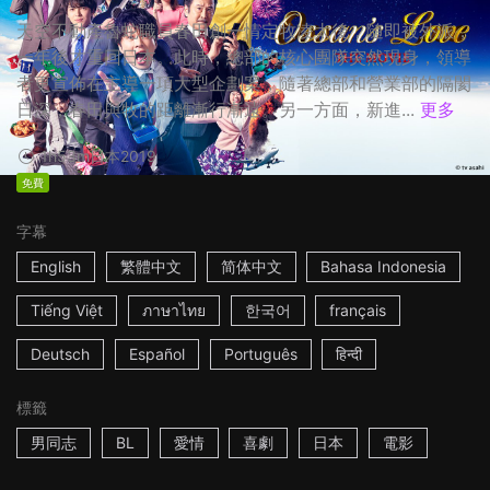
天空不動產魯蛇職員春田創一情定牧凌太後，隨即被外派，
一年後才重回日本。此時，總部的核心團隊突然現身，領導
者更宣佈在主導一項大型企劃案，隨著總部和營業部的隔閡
日深，春田與牧的距離漸行漸遠。另一方面，新進...
更多
1h53m
日本
2019
免費
字幕
English
繁體中文
简体中文
Bahasa Indonesia
Tiếng Việt
ภาษาไทย
한국어
français
Deutsch
Español
Português
हिन्दी
標籤
男同志
BL
愛情
喜劇
日本
電影