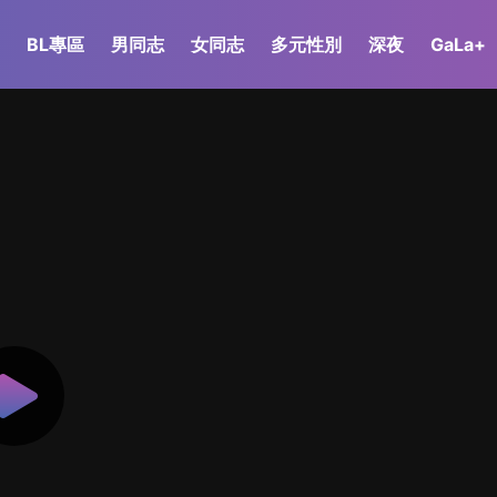
BL專區
男同志
女同志
多元性別
深夜
GaLa+