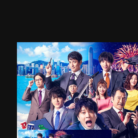
預告
劇照
推薦影片
劇情介紹