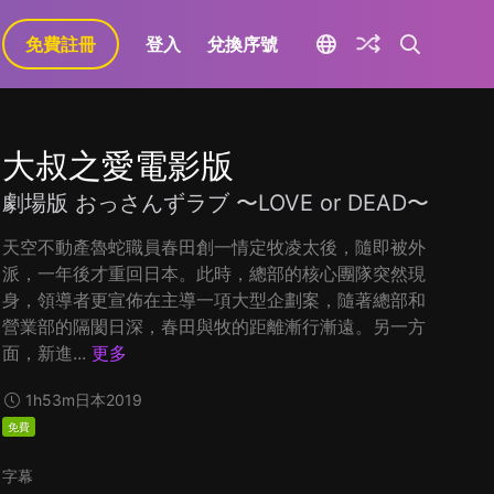
免費註冊
登入
兌換序號
大叔之愛電影版
劇場版 おっさんずラブ 〜LOVE or DEAD〜
天空不動產魯蛇職員春田創一情定牧凌太後，隨即被外
派，一年後才重回日本。此時，總部的核心團隊突然現
身，領導者更宣佈在主導一項大型企劃案，隨著總部和
營業部的隔閡日深，春田與牧的距離漸行漸遠。另一方
面，新進...
更多
1h53m
日本
2019
免費
字幕