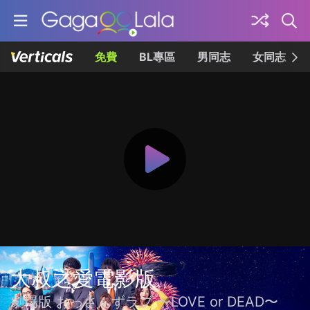
免費
BL專區
男同志
女同志
大叔之愛電影版
劇場版 おっさんずラブ 〜LOVE or DEAD〜