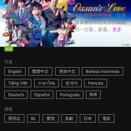
天空不動產魯蛇職員春田創一情定牧凌太後，隨即被外派，
一年後才重回日本。此時，總部的核心團隊突然現身，領導
者更宣佈在主導一項大型企劃案，隨著總部和營業部的隔閡
日深，春田與牧的距離漸行漸遠。另一方面，新進...
更多
1h53m
日本
2019
免費
字幕
English
繁體中文
简体中文
Bahasa Indonesia
Tiếng Việt
ภาษาไทย
한국어
français
Deutsch
Español
Português
हिन्दी
標籤
男同志
BL
愛情
喜劇
日本
電影