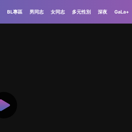
BL專區
男同志
女同志
多元性別
深夜
GaLa+