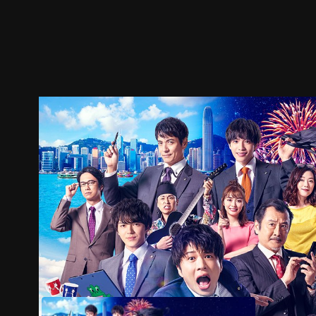
預告
劇照
推薦影片
劇情介紹