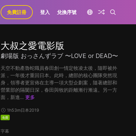
免費註冊
登入
兌換序號
大叔之愛電影版
劇場版 おっさんずラブ 〜LOVE or DEAD〜
天空不動產魯蛇職員春田創一情定牧凌太後，隨即被外
派，一年後才重回日本。此時，總部的核心團隊突然現
身，領導者更宣佈在主導一項大型企劃案，隨著總部和
營業部的隔閡日深，春田與牧的距離漸行漸遠。另一方
面，新進...
更多
1h53m
日本
2019
免費
字幕