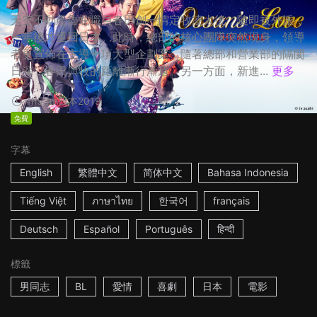
天空不動產魯蛇職員春田創一情定牧凌太後，隨即被外派，
一年後才重回日本。此時，總部的核心團隊突然現身，領導
者更宣佈在主導一項大型企劃案，隨著總部和營業部的隔閡
日深，春田與牧的距離漸行漸遠。另一方面，新進...
更多
1h53m
日本
2019
免費
字幕
English
繁體中文
简体中文
Bahasa Indonesia
Tiếng Việt
ภาษาไทย
한국어
français
Deutsch
Español
Português
हिन्दी
標籤
男同志
BL
愛情
喜劇
日本
電影