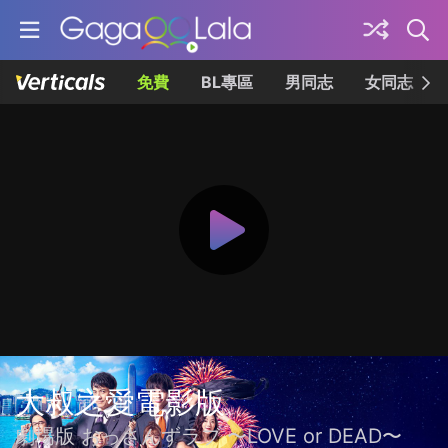
免費
BL專區
男同志
女同志
大叔之愛電影版
劇場版 おっさんずラブ 〜LOVE or DEAD〜