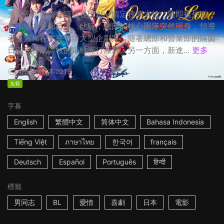
天空不動產魯蛇職員春田創一情定牧凌太後，隨即被外派，
一年後才重回日本。此時，總部的核心團隊突然現身，領導
者更宣佈在主導一項大型企劃案，隨著總部和營業部的隔閡
日深，春田與牧的距離漸行漸遠。另一方面，新進...
更多
1h53m
日本
2019
免費
字幕
English
繁體中文
简体中文
Bahasa Indonesia
Tiếng Việt
ภาษาไทย
한국어
français
Deutsch
Español
Português
हिन्दी
標籤
男同志
BL
愛情
喜劇
日本
電影