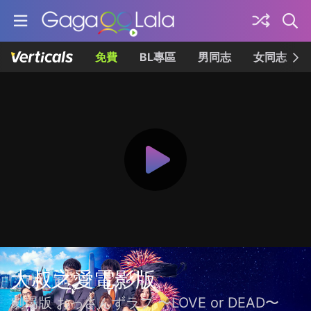
免費
BL專區
男同志
女同志
大叔之愛電影版
劇場版 おっさんずラブ 〜LOVE or DEAD〜