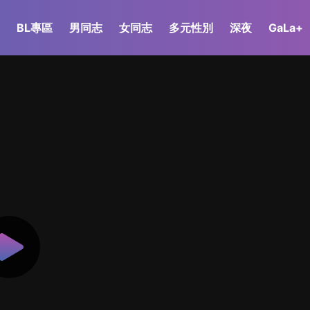
BL專區
男同志
女同志
多元性別
深夜
GaLa+