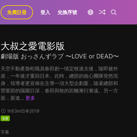
免費註冊
登入
兌換序號
大叔之愛電影版
劇場版 おっさんずラブ 〜LOVE or DEAD〜
天空不動產魯蛇職員春田創一情定牧凌太後，隨即被外
派，一年後才重回日本。此時，總部的核心團隊突然現
身，領導者更宣佈在主導一項大型企劃案，隨著總部和
營業部的隔閡日深，春田與牧的距離漸行漸遠。另一方
面，新進...
更多
1h53m
日本
2019
免費
字幕