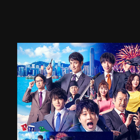
預告
劇照
推薦影片
劇情介紹