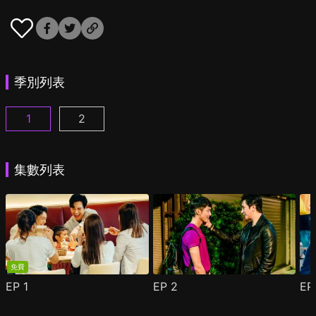
季別列表
1
2
酷蓋爸爸 第1集
酷蓋爸爸 第2季 第1集
(
)
(
)
集數列表
免費
EP
1
EP
2
E