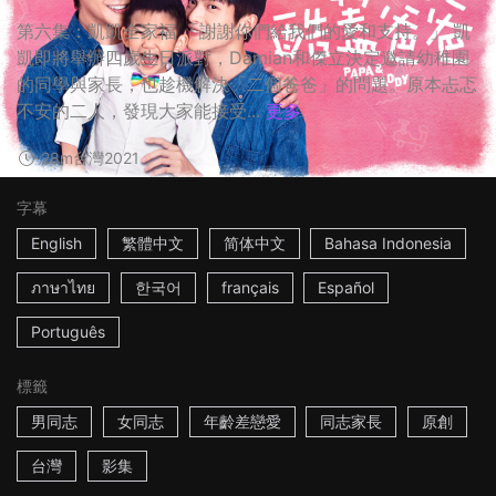
第六集：凱凱全家福 「謝謝你們給我們的愛和支持。」 凱
凱即將舉辦四歲生日派對，Damian和傑立決定邀請幼稚園
的同學與家長，也趁機解決「二個爸爸」的問題。原本忐忑
不安的二人，發現大家能接受...
更多
28m
台灣
2021
字幕
English
繁體中文
简体中文
Bahasa Indonesia
ภาษาไทย
한국어
français
Español
Português
標籤
男同志
女同志
年齡差戀愛
同志家長
原創
台灣
影集