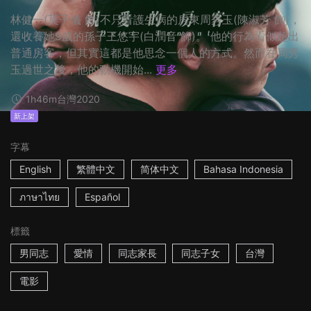
林健一(莫子儀 飾)不只看護生病的房東周秀玉(陳淑芳 飾)，
還收養她9歲的孫子王悠宇(白潤音 飾)。 他的行為看似超出
普通房客，但其實這都是他思念一個人的方式。然而在周秀
玉過世之後，他的動機開始...
更多
1h46m
台灣
2020
新上架
字幕
English
繁體中文
简体中文
Bahasa Indonesia
ภาษาไทย
Español
標籤
男同志
愛情
同志家長
同志子女
台灣
電影