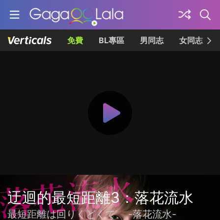
免費
BL專區
男同志
女同志
迂迴的最短距離3：落花流水
最短距離は回りくどくて、 -落花流水-