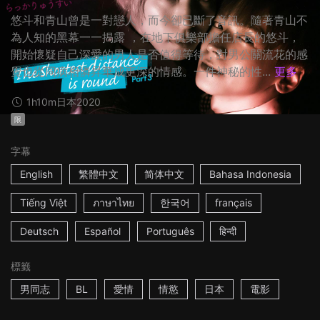
悠斗和青山曾是一對戀人，而今卻已斷了音訊。隨著青山不
為人知的黑幕一一揭露 ，在地下俱樂部擔任店長的悠斗，
開始懷疑自己深愛的男人是否值得等待，對男公關流花的感
覺也從同病相憐昇華成更深的情感。一件神秘的性...
更多
1h10m
日本
2020
限
字幕
English
繁體中文
简体中文
Bahasa Indonesia
Tiếng Việt
ภาษาไทย
한국어
français
Deutsch
Español
Português
हिन्दी
標籤
男同志
BL
愛情
情慾
日本
電影