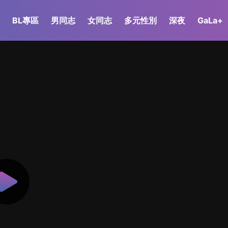
BL專區
男同志
女同志
多元性別
深夜
GaLa+