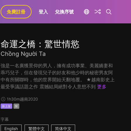
免費註冊
登入
兌換序號
命運之橋：驚世情慾
Chồng Người Ta
強是一名廣獲景仰的男人，擁有成功事業、美麗嬌妻和
乖巧兒子，但在發現兒子的好友和他少時的秘密男友阿
中有所關聯時，他的世界開始天翻地覆。 ★越南影史上
最受爭議話題之作 震撼結局絕對令人意想不到
更多
1h30m
越南
2020
新上架
限
字幕
English
繁體中文
简体中文