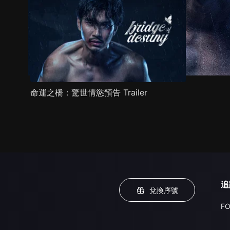
命運之橋：驚世情慾預告 Trailer
追
兌換序號
FO