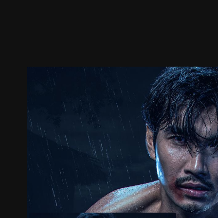
預告
劇照
推薦影片
劇情介紹