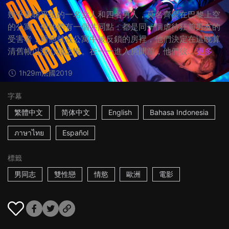
幾乎素昧平生的一名女人和四名男人，莫名齊聚在巴黎上空
的公寓，但他們有一個共同點：都是同一個虐待狂前男友的
受害者，而他就在公寓中被反鎖的房裡，他們決定在這晚算
清舊帳以洩心頭之恨。在一一進入房間前，他們彼...
更多
1h29m
法國
2019
字幕
繁體中文
简体中文
English
Bahasa Indonesia
ภาษาไทย
Español
標籤
男同志
雙性戀
情慾
歐洲
電影