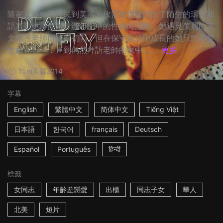
隨家人從中國移民到美國的玫需要適應的除了陌生的環境和
語言，更得面對青澀年紀中的性傾向認同，她遇見美麗的英
文輔導老師而情竇初開，但在保守家庭中成長的她只敢將愛
意藏在心中，直到偶然拜訪老師的家中........
更多
15m
美國
2014
字幕
English
繁體中文
简体中文
Tiếng Việt
日本語
한국어
français
Deutsch
Español
Português
हिन्दी
標籤
女同志
年齡差戀愛
出櫃
同志子女
華人
北美
短片