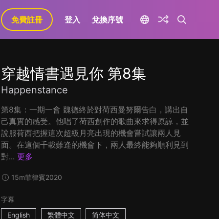
免費註冊
登入
兌換序號
穿越情書遇見你 第8集
Happenstance
第8集：一期一會 魏德終於對荷西曼努爾告白，講出自
己真實的感受。他唱了荷西創作的歌曲來求得原諒，並
說服荷西把握這次超級月亮出現的機會嘗試讓兩人見
面。在這個千載難逢的機會下，兩人最終能夠順利見到
對...
更多
15m
菲律賓
2020
字幕
English
繁體中文
简体中文