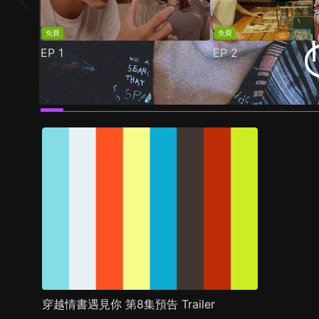
免費
免費
EP
1
EP
2
預告
劇照
推薦影片
劇情介紹
穿越情書遇見你 第8集預告 Trailer