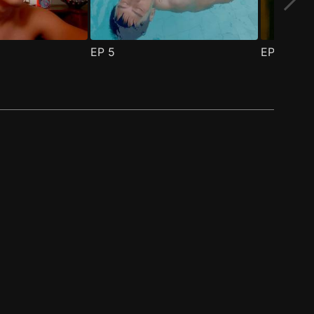
EP
5
EP
6