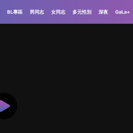
BL專區
男同志
女同志
多元性別
深夜
GaLa+