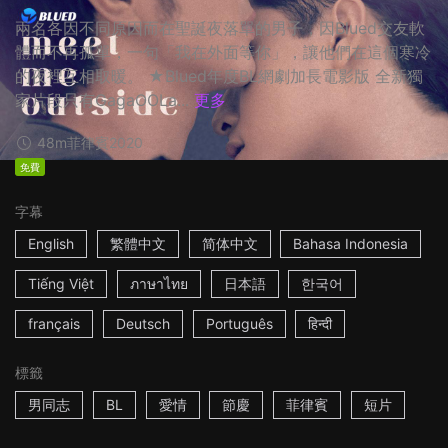
兩名各因不同原因而在聖誕夜落單的男子，因Blued交友軟
體而不再孤單，一句「我在外面等你」，讓他們在這個寒冷
的夜裡互相取暖。 ★Blued年度BL網劇加長電影版 全新獨
家片段只有GagaOOLa...
更多
48m
菲律賓
2020
免費
字幕
English
繁體中文
简体中文
Bahasa Indonesia
Tiếng Việt
ภาษาไทย
日本語
한국어
français
Deutsch
Português
हिन्दी
標籤
男同志
BL
愛情
節慶
菲律賓
短片