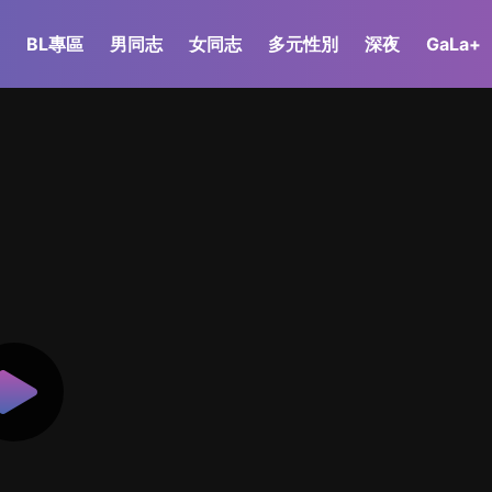
BL專區
男同志
女同志
多元性別
深夜
GaLa+