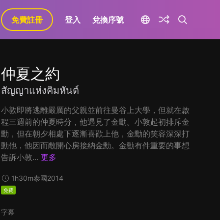
免費註冊
登入
兌換序號
仲夏之約
สัญญาแห่งคิมหันต์
小敦即將逃離嚴厲的父親並前往曼谷上大學，但就在啟
程三週前的仲夏時分，他遇見了金勳。小敦起初排斥金
勳，但在朝夕相處下逐漸喜歡上他，金勳的笑容深深打
動他，他因而敞開心房接納金勳。金勳有件重要的事想
告訴小敦...
更多
1h30m
泰國
2014
免費
字幕