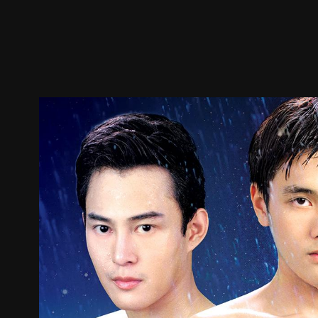
預告
劇照
推薦影片
劇情介紹