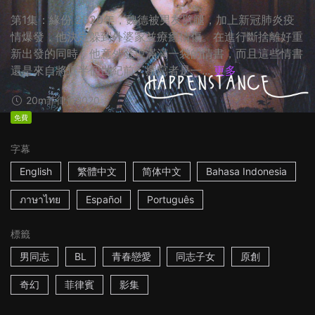
第1集：緣份 2020年，魏德被男友劈腿，加上新冠肺炎疫
情爆發，他決定躲到外婆家並療癒情傷。在進行斷捨離好重
新出發的同時，他意外發現滿滿一袋的情書，而且這些情書
還是來自將近半個世紀前。撰寫者是一...
更多
20m
菲律賓
2020
免費
字幕
English
繁體中文
简体中文
Bahasa Indonesia
ภาษาไทย
Español
Português
標籤
男同志
BL
青春戀愛
同志子女
原創
奇幻
菲律賓
影集