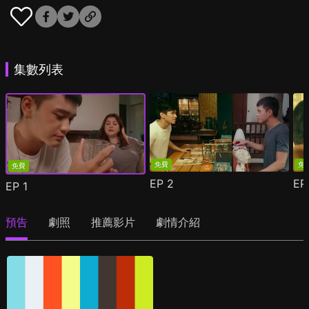
集數列表
免費
免
免費
EP
2
E
EP
1
預告
劇照
推薦影片
劇情介紹