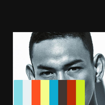
預告
劇照
推薦影片
劇情介紹