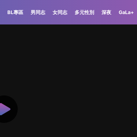
BL專區
男同志
女同志
多元性別
深夜
GaLa+