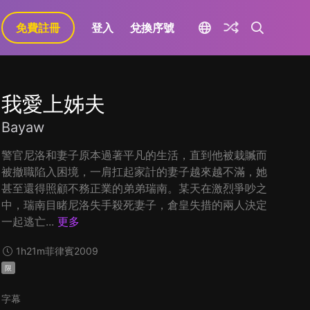
免費註冊
登入
兌換序號
我愛上姊夫
Bayaw
警官尼洛和妻子原本過著平凡的生活，直到他被栽贓而
被撤職陷入困境，一肩扛起家計的妻子越來越不滿，她
甚至還得照顧不務正業的弟弟瑞南。某天在激烈爭吵之
中，瑞南目睹尼洛失手殺死妻子，倉皇失措的兩人決定
一起逃亡...
更多
1h21m
菲律賓
2009
限
字幕