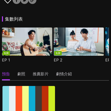
集數列表
免費
免費
EP
1
EP
2
E
預告
劇照
推薦影片
劇情介紹