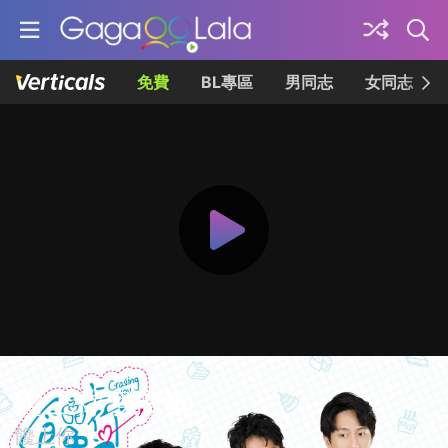
免費
BL專區
男同志
女同志
饞上你 第9集
饞上你