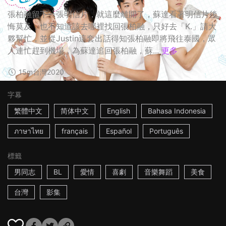
張柏融留下一張明信片，就這麼離開了，蘇達看著明信片後
悔莫及，也不知道該去哪裡找回張柏融，只好去「K.」請大
夥幫忙，並從Justin這套出話得知張柏融即將飛往泰國，眾
人連忙趕到機場，為蘇達追回張柏融，蘇...
更多
15m
台灣
2020
字幕
繁體中文
简体中文
English
Bahasa Indonesia
ภาษาไทย
français
Español
Português
標籤
男同志
BL
愛情
喜劇
音樂舞蹈
美食
台灣
影集