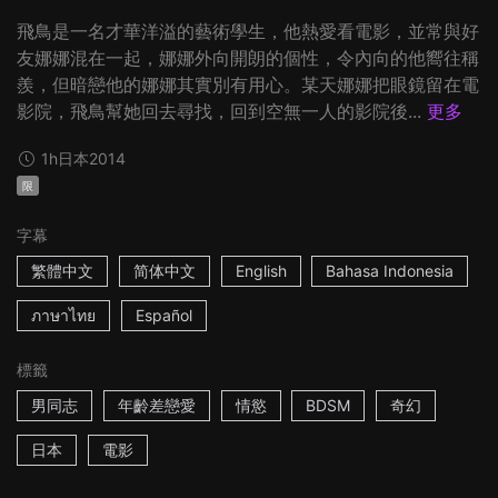
飛鳥是一名才華洋溢的藝術學生，他熱愛看電影，並常與好
友娜娜混在一起，娜娜外向開朗的個性，令內向的他嚮往稱
羨，但暗戀他的娜娜其實別有用心。某天娜娜把眼鏡留在電
影院，飛鳥幫她回去尋找，回到空無一人的影院後...
更多
1h
日本
2014
限
字幕
繁體中文
简体中文
English
Bahasa Indonesia
ภาษาไทย
Español
標籤
男同志
年齡差戀愛
情慾
BDSM
奇幻
日本
電影