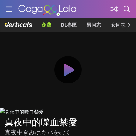
免費
BL專區
男同志
女同志
真夜中的噬血禁愛
真夜中きみはキバをむく