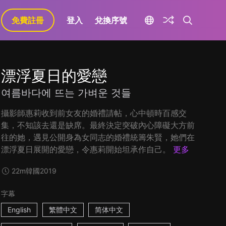
免費註冊
登入
兌換序號
漂浮夏日的愛戀
여름바다에 뜨는 가벼운 것들
攝影師惠莉收到前女友的婚禮請帖，心中頓時百感交
集，不知該去還是缺席。最終決定突破內心障礙大方前
往的她，遇見公開身為女同志的婚禮統籌朱賢，她們在
漂浮夏日展開的愛戀，令惠莉開始坦承作自己。
更多
22m
韓國
2019
字幕
English
繁體中文
简体中文