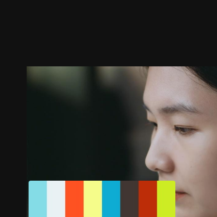
預告
劇照
推薦影片
劇情介紹