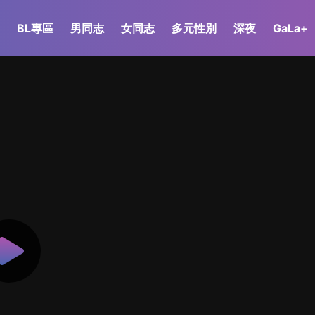
BL專區
男同志
女同志
多元性別
深夜
GaLa+