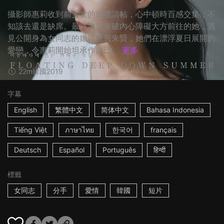
攝影師惠莉收到前女友的婚禮請帖，心中頓時百感交集，不
知該去還是缺席。最終決定突破內心障礙大方前往的她，遇
見公開身為女同志的婚禮統籌朱賢，她們在漂浮夏日展開的
愛戀，令惠莉開始坦承作自己。
更多
22m
韓國
2019
字幕
English
繁體中文
简体中文
Bahasa Indonesia
Tiếng Việt
ภาษาไทย
한국어
français
Deutsch
Español
Português
हिन्दी
標籤
女同志
分手
愛情
韓國
短片