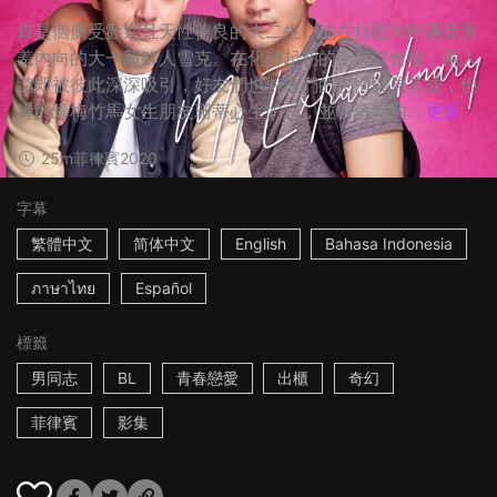
肯是個廣受歡迎且天性善良的大二生，他在打籃球時遇見害
羞內向的大一新鮮人雪克。在化解起初的衝突誤會後，兩人
隨即被彼此深深吸引，好友們也對他們的戀情樂見其成，但
肯的青梅竹馬女生朋友珊蒂心生妒忌，並告訴肯的...
更多
25m
菲律賓
2020
字幕
繁體中文
简体中文
English
Bahasa Indonesia
ภาษาไทย
Español
標籤
男同志
BL
青春戀愛
出櫃
奇幻
菲律賓
影集