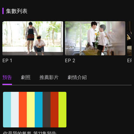
集數列表
EP
1
EP
2
E
預告
劇照
推薦影片
劇情介紹
你是我的氧氣 第11集預告