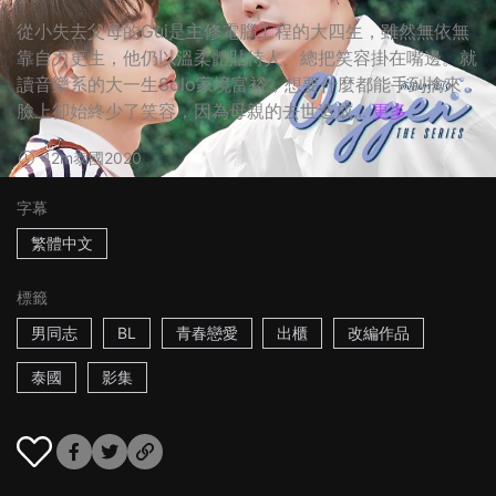
從小失去父母的Gui是主修電腦工程的大四生，雖然無依無
靠自力更生，他仍以溫柔體貼待人、總把笑容掛在嘴邊。就
讀音樂系的大一生Solo家境富裕，想要什麼都能手到擒來，
臉上卻始終少了笑容，因為母親的去世造成...
更多
42m
泰國
2020
字幕
繁體中文
標籤
男同志
BL
青春戀愛
出櫃
改編作品
泰國
影集