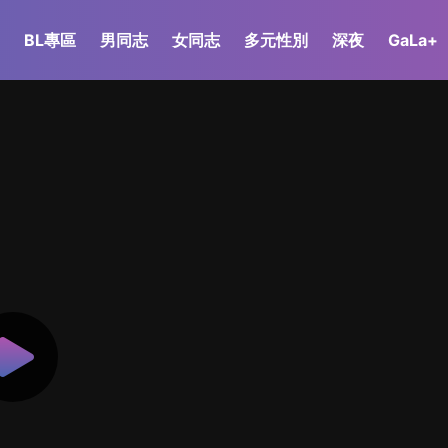
BL專區
男同志
女同志
多元性別
深夜
GaLa+