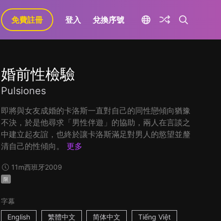
免費註冊
登入
兌換序號
婚前性檢驗
Pulsiones
即將與女友成婚的卡洛斯一直對自己的同性戀傾向猶豫
不決，於是他尋求「男性伴遊」的協助，兩人在言談之
中建立起友誼，也終於讓卡洛斯滿足對男人的慾望並釐
清自己的性傾向。
更多
11m
西班牙
2009
限
字幕
English
繁體中文
简体中文
Tiếng Việt