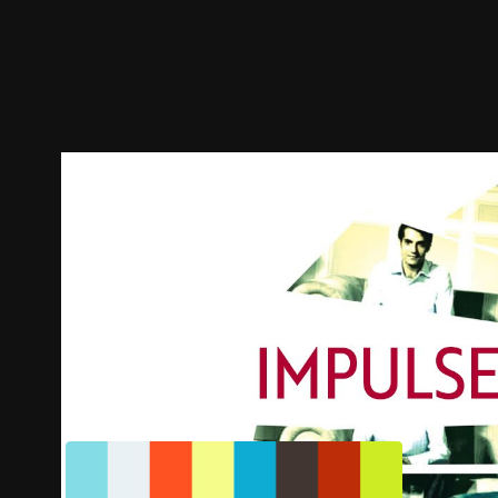
預告
劇照
推薦影片
劇情介紹