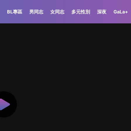
BL專區
男同志
女同志
多元性別
深夜
GaLa+