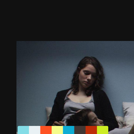
預告
劇照
推薦影片
劇情介紹