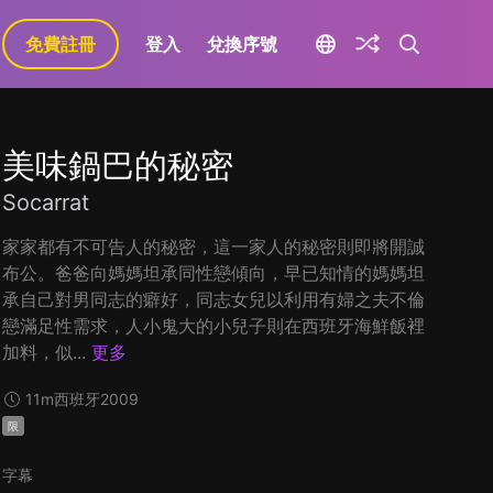
免費註冊
登入
兌換序號
美味鍋巴的秘密
Socarrat
家家都有不可告人的秘密，這一家人的秘密則即將開誠
布公。爸爸向媽媽坦承同性戀傾向，早已知情的媽媽坦
承自己對男同志的癖好，同志女兒以利用有婦之夫不倫
戀滿足性需求，人小鬼大的小兒子則在西班牙海鮮飯裡
加料，似...
更多
11m
西班牙
2009
限
字幕