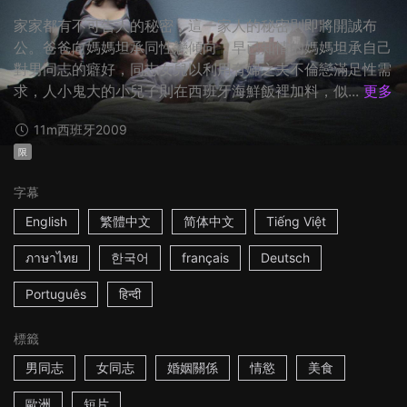
家家都有不可告人的秘密，這一家人的秘密則即將開誠布
公。爸爸向媽媽坦承同性戀傾向，早已知情的媽媽坦承自己
對男同志的癖好，同志女兒以利用有婦之夫不倫戀滿足性需
求，人小鬼大的小兒子則在西班牙海鮮飯裡加料，似...
更多
11m
西班牙
2009
限
字幕
English
繁體中文
简体中文
Tiếng Việt
ภาษาไทย
한국어
français
Deutsch
Português
हिन्दी
標籤
男同志
女同志
婚姻關係
情慾
美食
歐洲
短片