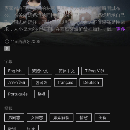
家家都有不可告人的秘密，這一家人的秘密則即將開誠布
公。爸爸向媽媽坦承同性戀傾向，早已知情的媽媽坦承自己
對男同志的癖好，同志女兒以利用有婦之夫不倫戀滿足性需
求，人小鬼大的小兒子則在西班牙海鮮飯裡加料，似...
更多
11m
西班牙
2009
限
字幕
English
繁體中文
简体中文
Tiếng Việt
ภาษาไทย
한국어
français
Deutsch
Português
हिन्दी
標籤
男同志
女同志
婚姻關係
情慾
美食
歐洲
短片