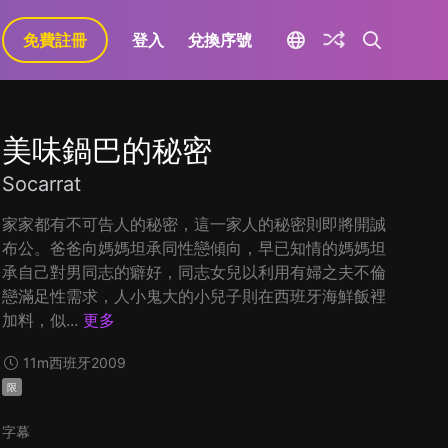
免費註冊
登入
兌換序號
美味鍋巴的秘密
Socarrat
家家都有不可告人的秘密，這一家人的秘密則即將開誠
布公。爸爸向媽媽坦承同性戀傾向，早已知情的媽媽坦
承自己對男同志的癖好，同志女兒以利用有婦之夫不倫
戀滿足性需求，人小鬼大的小兒子則在西班牙海鮮飯裡
加料，似...
更多
11m
西班牙
2009
限
字幕