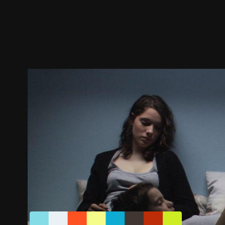
預告
劇照
推薦影片
劇情介紹