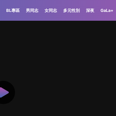
BL專區
男同志
女同志
多元性別
深夜
GaLa+