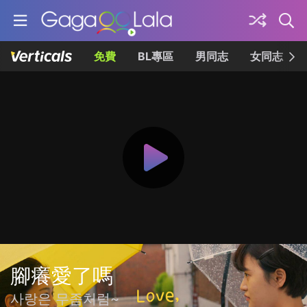
免費
BL專區
男同志
女同志
腳癢愛了嗎
사랑은 무좀처럼~