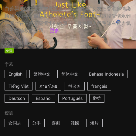
白善與她的前女友偶然重逢，令她想起前女友把香港腳傳染
給她的往事，感到腳癢而搔癢的那一秒，就像這段愛情永難
忘懷。在這個充滿惆悵的故事裡，敘述戀人們明知白費力氣
仍不斷補救的心境。
更多
17m
韓國
2018
免費
字幕
English
繁體中文
简体中文
Bahasa Indonesia
Tiếng Việt
ภาษาไทย
한국어
français
Deutsch
Español
Português
हिन्दी
標籤
女同志
分手
喜劇
韓國
短片