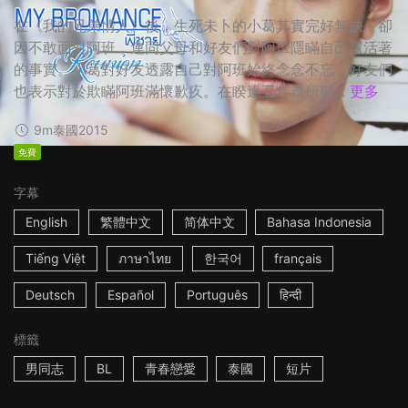
在《我的兄弟情人》後，生死未卜的小葛其實完好無缺，卻
因不敢面對阿班，連同父母和好友們對阿班隱瞞自己還活著
的事實。小葛對好友透露自己對阿班始終念念不忘，好友們
也表示對於欺瞞阿班滿懷歉疚。在睽違五年眾所期...
更多
9m
泰國
2015
免費
字幕
English
繁體中文
简体中文
Bahasa Indonesia
Tiếng Việt
ภาษาไทย
한국어
français
Deutsch
Español
Português
हिन्दी
標籤
男同志
BL
青春戀愛
泰國
短片