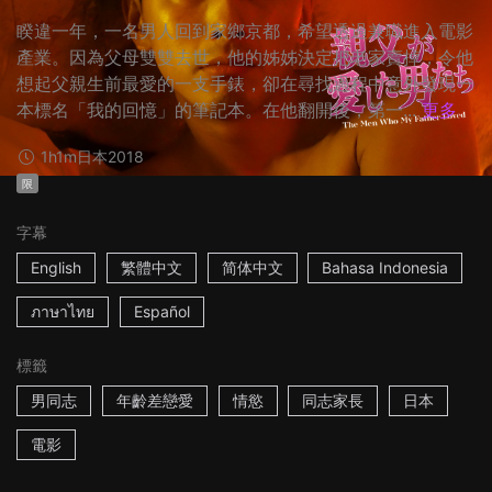
睽違一年，一名男人回到家鄉京都，希望透過兼職進入電影
產業。因為父母雙雙去世，他的姊姊決定把老家賣掉，令他
想起父親生前最愛的一支手錶，卻在尋找過程中意外發現一
本標名「我的回憶」的筆記本。在他翻開後，第一...
更多
1h1m
日本
2018
限
字幕
English
繁體中文
简体中文
Bahasa Indonesia
ภาษาไทย
Español
標籤
男同志
年齡差戀愛
情慾
同志家長
日本
電影