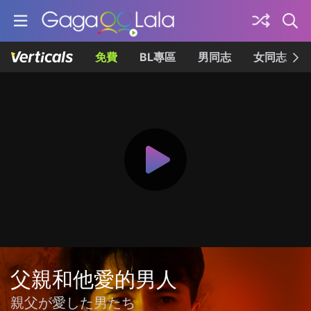
免費
BL專區
男同志
女同志
父親和他愛的男人
親父が愛した男たち