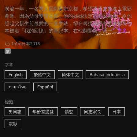
睽違一年，一名男人回到家鄉京都，希望透過兼職進入電影
產業。因為父母雙雙去世，他的姊姊決定把老家賣掉，令他
想起父親生前最愛的一支手錶，卻在尋找過程中意外發現一
本標名「我的回憶」的筆記本。在他翻開後，第一...
更多
1h1m
日本
2018
限
字幕
English
繁體中文
简体中文
Bahasa Indonesia
ภาษาไทย
Español
標籤
男同志
年齡差戀愛
情慾
同志家長
日本
電影