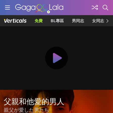
免費
BL專區
男同志
女同志
父親和他愛的男人
親父が愛した男たち