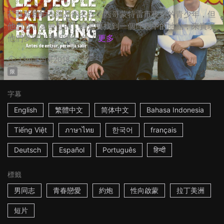
荷蘇斯和帕布羅是兩名在墨西哥蒙特雷市夜遊的青少年，但
他們並非漫無目的，而是要找到一個理想中的地點，來實現
他們夢寐以求的第一次。
更多
13m
墨西哥
2018
限
字幕
English
繁體中文
简体中文
Bahasa Indonesia
Tiếng Việt
ภาษาไทย
한국어
français
Deutsch
Español
Português
हिन्दी
標籤
男同志
青春戀愛
約炮
性向啟蒙
拉丁美洲
短片